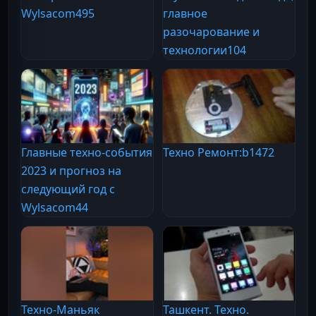
Wylsacom
495
главное
разочарование и
технологии
104
Главные техно-события
Техно Ремонт:b
1472
2023 и прогноз на
следующий год с
Wylsacom
44
Техно-Маньяк
Ташкент. Техно.