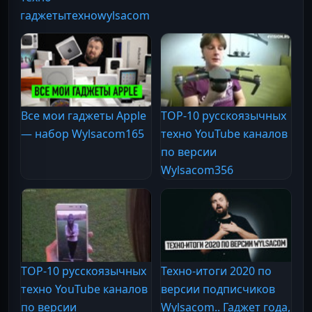
гаджеты
техно
wylsacom
Все мои гаджеты Apple
TOP-10 русскоязычных
— набор Wylsacom
165
техно YouTube каналов
по версии
Wylsacom
356
TOP-10 русскоязычных
Техно-итоги 2020 по
техно YouTube каналов
версии подписчиков
по версии
Wylsacom.. Гаджет года,